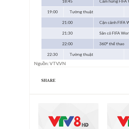
18:45
Cảm hứng FIFA 
19:00
Tường thuật
21:00
Cận cảnh FIFA
21:30
Sân cỏ FIFA Wor
22:00
360° thể thao
22:30
Tường thuật
Nguồn: VTV.VN
SHARE