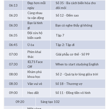
Đẹp hơn mỗi
Số 35 - Ba cách biến hóa cho
06:13
ngày
đôi môi
Cùng nhau
06:20
Số 12 - Đếm sao
ta vận động
Bạn là hình
06:30
Bạn có nghe thấy gì không
gì
Đội cứu hộ
06:35
Tập 7
biển xanh
06:45
Ú òa
Tập 2: Tập đi
Phim khai
07:00
Giải phẫu cơ thể - Số 99
thác
IELTS Face
07:30
When to start studying English
Off
Khám phá
08:00
Số 2 - Quả tạ lơ lửng giữa trời
khoa học
08:30
Văn vui vẻ
Số 18 - Thương vợ
09:00
Heo đất
Số 11 - Đồng tiền vô hình
09:20
Sáng tạo 102
Một vòng