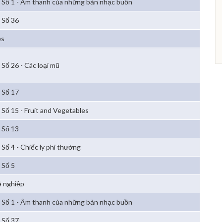
Số 1 - Âm thanh của những bản nhạc buồn
Số 36
es
Số 26 - Các loại mũ
Số 17
Số 15 - Fruit and Vegetables
Số 13
Số 4 - Chiếc ly phi thường
Số 5
 nghiệp
Số 1 - Âm thanh của những bản nhạc buồn
Số 37