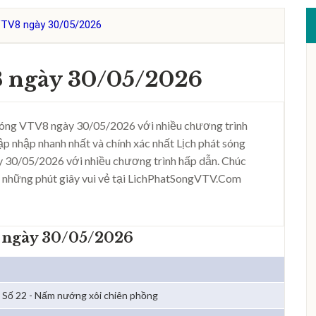
VTV8 ngày 30/05/2026
8 ngày 30/05/2026
sóng VTV8 ngày 30/05/2026 với nhiều chương trình
ập nhập nhanh nhất và chính xác nhất Lịch phát sóng
 30/05/2026 với nhiều chương trình hấp dẫn. Chúc
 những phút giây vui vẻ tại LichPhatSongVTV.Com
8 ngày 30/05/2026
Số 22 - Nấm nướng xôi chiên phồng