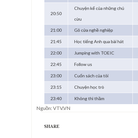
Chuyện kể của những chú
20:50
cừu
21:00
Gõ cửa nghề nghiệp
21:45
Học tiếng Anh qua bài hát
22:00
Jumping with TOEIC
22:45
Follow us
23:00
Cuốn sách của tôi
23:15
Chuyện học trò
23:40
Không thì thầm
Nguồn: VTV.VN
SHARE