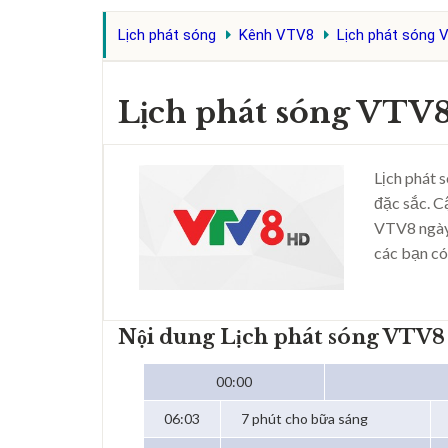
Lịch phát sóng
Kênh VTV8
Lịch phát sóng 
Lịch phát sóng VTV
Lịch phát 
đặc sắc. C
VTV8 ngày
các bạn có
Nội dung Lịch phát sóng VTV
00:00
06:03
7 phút cho bữa sáng