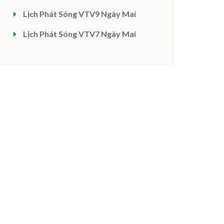
Lịch Phát Sóng VTV9 Ngày Mai
Lịch Phát Sóng VTV7 Ngày Mai