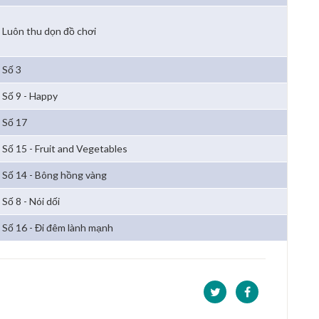
Luôn thu dọn đồ chơi
Số 3
Số 9 - Happy
Số 17
Số 15 - Fruit and Vegetables
Số 14 - Bông hồng vàng
Số 8 - Nói dối
Số 16 - Đi đêm lành mạnh