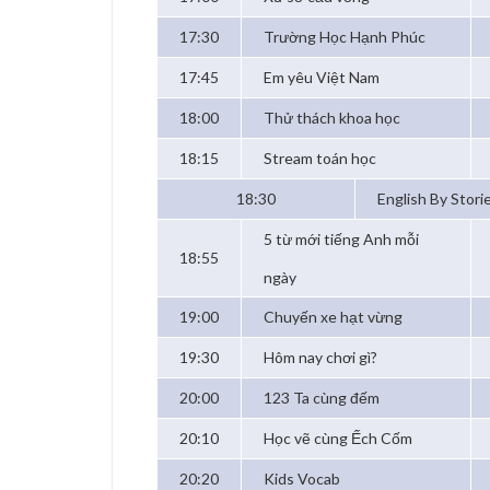
17:30
Trường Học Hạnh Phúc
17:45
Em yêu Việt Nam
18:00
Thử thách khoa học
18:15
Stream toán học
18:30
English By Stori
5 từ mới tiếng Anh mỗi
18:55
ngày
19:00
Chuyến xe hạt vừng
19:30
Hôm nay chơi gì?
20:00
123 Ta cùng đếm
20:10
Học vẽ cùng Ếch Cốm
20:20
Kids Vocab