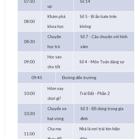
07:30
Số 14
up
Khám phá
Số 5 - Bí ẩn bale trên
08:00
khoa học
không
Chuyện
Số 7 - Câu chuyện với hình
08:30
học trò
xăm
Học sao
09:00
Số 4 - Môn Toán đáng sợ
cho tốt
09:45
Đường đến trường
Hôm nay
10:00
Trái Đất - Phần 2
chơi gì?
Chuyến xe
Số 3 - Đồ dùng trong gia
10:30
hạt vừng
đình
Cha mẹ
Nhà là nơi trái tim hiện
11:00
thay đổi
diện