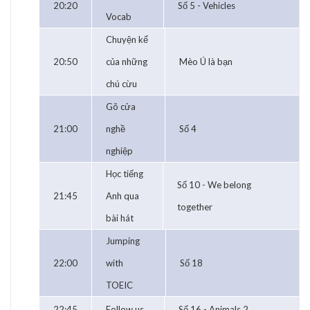
20:20
Số 5 - Vehicles
Vocab
Chuyện kể
20:50
của những
Mèo Ú là bạn
chú cừu
Gõ cửa
21:00
nghề
Số 4
nghiệp
Học tiếng
Số 10 - We belong
21:45
Anh qua
together
bài hát
Jumping
22:00
with
Số 18
TOEIC
22:45
Follow us
Số 16 - Animals 2