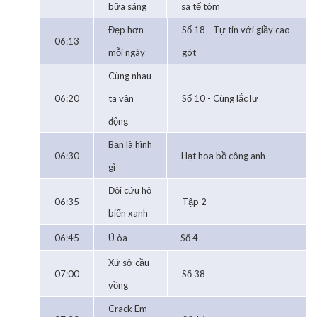
bữa sáng
sa tế tôm
Đẹp hơn
Số 18 - Tự tin với giầy cao
06:13
mỗi ngày
gót
Cùng nhau
06:20
ta vận
Số 10 - Cùng lắc lư
động
Bạn là hình
06:30
Hạt hoa bồ công anh
gì
Đội cứu hộ
06:35
Tập 2
biển xanh
06:45
Ú òa
Số 4
Xứ sở cầu
07:00
Số 38
vồng
Crack Em