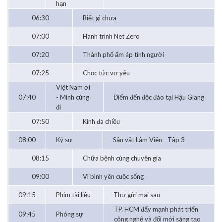
hạn
06:30
Biết gì chưa
07:00
Hành trình Net Zero
07:20
Thành phố ấm áp tình người
07:25
Chọc tức vợ yêu
Việt Nam ơi
07:40
- Mình cùng
Điểm đến độc đáo tại Hậu Giang
đi
07:50
Kính đa chiều
08:00
Ký sự
Sản vật Lâm Viên - Tập 3
08:15
Chữa bệnh cùng chuyên gia
09:00
Vì bình yên cuộc sống
09:15
Phim tài liệu
Thư gửi mai sau
TP. HCM đẩy mạnh phát triển
09:45
Phóng sự
công nghệ và đổi mới sáng tạo