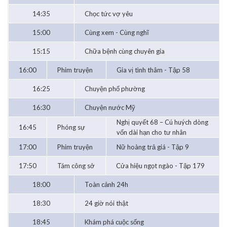
14:35
Chọc tức vợ yêu
15:00
Cùng xem - Cùng nghĩ
15:15
Chữa bệnh cùng chuyên gia
16:00
Phim truyện
Gia vị tình thâm - Tập 58
16:25
Chuyện phố phường
16:30
Chuyện nước Mỹ
Nghị quyết 68 – Cú huých dòng
16:45
Phóng sự
vốn dài hạn cho tư nhân
17:00
Phim truyện
Nữ hoàng trả giá - Tập 9
17:50
Tám công sở
Cửa hiệu ngọt ngào - Tập 179
18:00
Toàn cảnh 24h
18:30
24 giờ nói thật
18:45
Khám phá cuộc sống