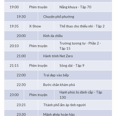
19:00
Phim truyện
Nắng khuya - Tập 70
19:30
Chuyện phố phường
19:35
X-Show
Thể thao cho thiếu nhi - Tập 2
20:00
Kính đa chiều
Trường tương tư - Phần 2 -
20:10
Phim truyện
Tập 15
21:00
Hành trình Net Zero
21:15
Phim truyện
Sông dài - Tập 9
22:00
Trai đẹp vào bếp
22:30
Bước chân khám phá
Hạnh phúc bị đánh cắp - Tập
23:00
Phim truyện
130
23:25
Thành phố ấm áp tình người
23:30
Mảnh ghép hoàn hảo