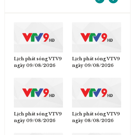
Lịch phát sóng VTV9
Lịch phát sóng VTV9
ngày 09/08/2026
ngày 09/08/2026
Lịch phát sóng VTV9
Lịch phát sóng VTV9
ngày 09/08/2026
ngày 08/08/2026