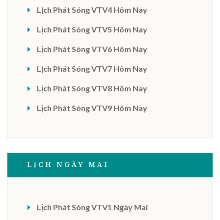
Lịch Phát Sóng VTV4 Hôm Nay
Lịch Phát Sóng VTV5 Hôm Nay
Lịch Phát Sóng VTV6 Hôm Nay
Lịch Phát Sóng VTV7 Hôm Nay
Lịch Phát Sóng VTV8 Hôm Nay
Lịch Phát Sóng VTV9 Hôm Nay
LỊCH NGÀY MAI
Lịch Phát Sóng VTV1 Ngày Mai