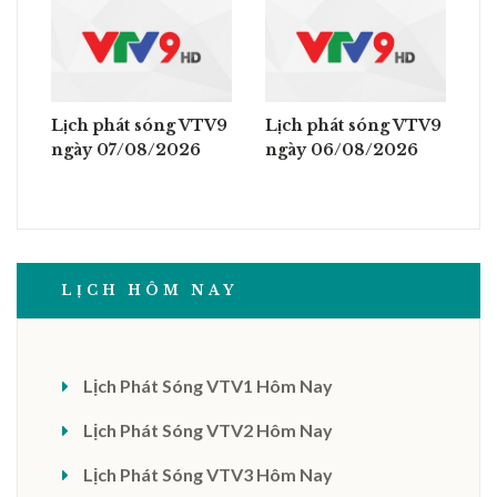
Lịch phát sóng VTV9
Lịch phát sóng VTV9
ngày 07/08/2026
ngày 06/08/2026
LỊCH HÔM NAY
Lịch Phát Sóng VTV1 Hôm Nay
Lịch Phát Sóng VTV2 Hôm Nay
Lịch Phát Sóng VTV3 Hôm Nay