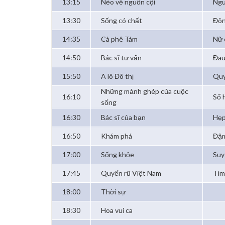
13:15
Nẻo về nguồn cội
Ngư
13:30
Sống có chất
Đôn
14:35
Cà phê Tám
Nữ 
14:50
Bác sĩ tư vấn
Đau
15:50
A lô Đô thị
Quy
Những mảnh ghép của cuộc
16:10
Số 
sống
16:30
Bác sĩ của bạn
Hẹp
16:50
Khám phá
Đậm
17:00
Sống khỏe
Suy
17:45
Quyến rũ Việt Nam
Tìm
18:00
Thời sự
18:30
Hoa vui ca