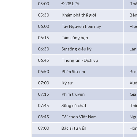
05:00
Đi để biết
Thá
05:30
Khám phá thế giới
Bên
06:00
Tây Nguyên hôm nay
Hiệ
06:15
Tám cùng bạn
06:30
Sự sống diệu kỳ
Lan
06:45
Thông tin - Dịch vụ
06:50
Phim Sitcom
Bí 
07:00
Ký sự
Xuô
07:15
Phim truyện
Gia 
07:45
Sống có chất
Thi
08:45
Tôi chọn Việt Nam
Ngư
09:00
Bác sĩ tư vấn
Hồn