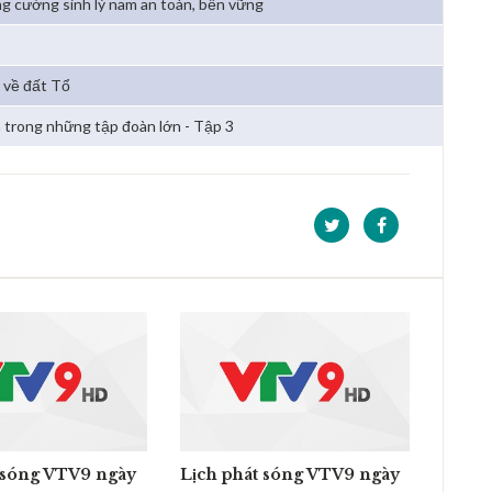
g cường sinh lý nam an toàn, bền vững
 về đất Tổ
 trong những tập đoàn lớn - Tập 3
 sóng VTV9 ngày
Lịch phát sóng VTV9 ngày