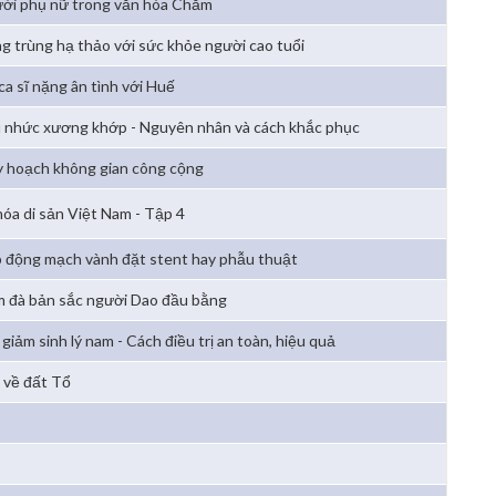
ời phụ nữ trong văn hóa Chăm
g trùng hạ thảo với sức khỏe người cao tuổi
ca sĩ nặng ân tình với Huế
 nhức xương khớp - Nguyên nhân và cách khắc phục
 hoạch không gian công cộng
hóa di sản Việt Nam - Tập 4
 động mạch vành đặt stent hay phẫu thuật
 đà bản sắc người Dao đầu bằng
 giảm sinh lý nam - Cách điều trị an toàn, hiệu quả
 về đất Tổ