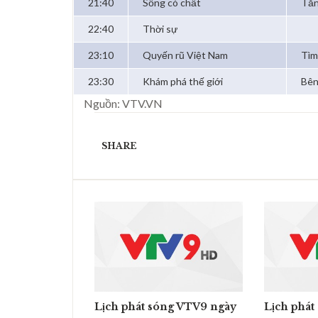
21:40
Sống có chất
Tăn
22:40
Thời sự
23:10
Quyến rũ Việt Nam
Tìm
23:30
Khám phá thế giới
Bên
Nguồn: VTV.VN
SHARE
Lịch phát sóng VTV9 ngày
Lịch phát