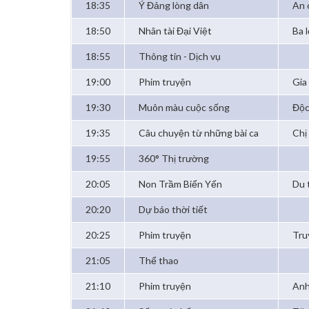
18:35
Ý Đảng lòng dân
An 
18:50
Nhân tài Đại Việt
Ba 
18:55
Thông tin - Dịch vụ
19:00
Phim truyện
Gia 
19:30
Muôn màu cuộc sống
Độc
19:35
Câu chuyện từ những bài ca
Chị 
19:55
360° Thị trường
20:05
Non Trầm Biển Yến
Du 
20:20
Dự báo thời tiết
20:25
Phim truyện
Tru
21:05
Thể thao
21:10
Phim truyện
Anh