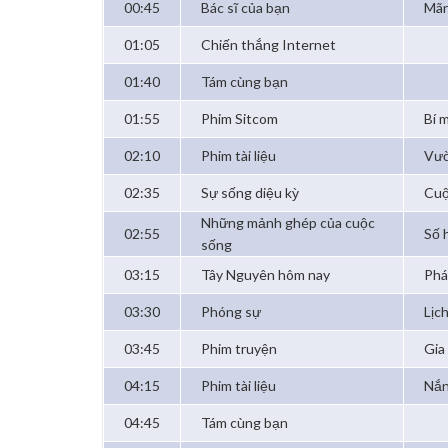
00:45
Bác sĩ của bạn
Mãn
01:05
Chiến thắng Internet
01:40
Tám cùng bạn
01:55
Phim Sitcom
Bí 
02:10
Phim tài liệu
Vườ
02:35
Sự sống diệu kỳ
Cuộ
Những mảnh ghép của cuộc
02:55
Số 
sống
03:15
Tây Nguyên hôm nay
Phá
03:30
Phóng sự
Lịc
03:45
Phim truyện
Gia 
04:15
Phim tài liệu
Nắn
04:45
Tám cùng bạn