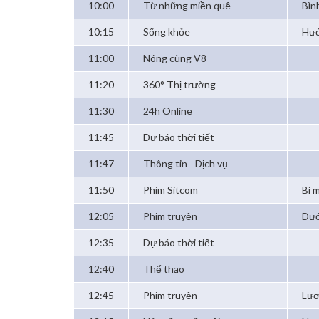
10:00
Từ những miền quê
Bìn
10:15
Sống khỏe
Hướ
11:00
Nóng cùng V8
11:20
360° Thị trường
11:30
24h Online
11:45
Dự báo thời tiết
11:47
Thông tin - Dịch vụ
11:50
Phim Sitcom
Bí 
12:05
Phim truyện
Dướ
12:35
Dự báo thời tiết
12:40
Thể thao
12:45
Phim truyện
Lươ