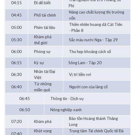
04:15
Đi để biết
Phì
Nâng cao chất lượng thị trường
04:45
Phố tài chính
vốn
Thiên nhiên hoang dã Cát Tiên
05:00
Phim tài liệu
- Phần 8
Khám phá
05:30
Sắc màu nước Nga - Tập 29
thế giới
06:00
Phóng sự
Thu hẹp khoảng cách số
06:15
Ký sự
Sông Lam - Tập 20
Nhân tài Đại
06:30
Vị trí tiền rơi
Việt
Từ những
06:40
Người con của làng cổ
miền quê
06:45
Thông tin - Dịch vụ
06:50
Nông nghiệp xanh
Bảo tồn Hoàng thành Thăng
07:20
Khám phá
Long
Khát vọng
Trung tâm Tài chính Quốc tế Đà
07:40