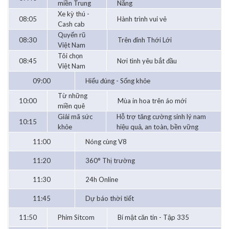
miền Trung
Nẵng
Xe kỳ thú -
08:05
Hành trình vui vẻ
Cash cab
Quyến rũ
08:30
Trên đỉnh Thới Lới
Việt Nam
Tôi chọn
08:45
Nơi tình yêu bắt đầu
Việt Nam
09:00
Hiểu đúng - Sống khỏe
Từ những
10:00
Mùa in hoa trên áo mới
miền quê
Giải mã sức
Hỗ trợ tăng cường sinh lý nam
10:15
khỏe
hiệu quả, an toàn, bền vững
11:00
Nóng cùng V8
11:20
360° Thị trường
11:30
24h Online
11:45
Dự báo thời tiết
11:50
Phim Sitcom
Bí mật căn tin - Tập 335