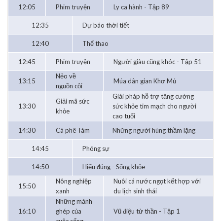
12:05
Phim truyện
Ly ca hành - Tập 89
12:35
Dự báo thời tiết
12:40
Thể thao
12:45
Phim truyện
Người giàu cũng khóc - Tập 51
Nẻo về
13:15
Múa dân gian Khơ Mú
nguồn cội
Giải pháp hỗ trợ tăng cường
Giải mã sức
13:30
sức khỏe tim mạch cho người
khỏe
cao tuổi
14:30
Cà phê Tám
Những người hùng thầm lặng
14:45
Phóng sự
14:50
Hiểu đúng - Sống khỏe
Nông nghiệp
Nuôi cá nước ngọt kết hợp với
15:50
xanh
du lịch sinh thái
Những mảnh
16:10
ghép của
Vũ điệu tử thần - Tập 1