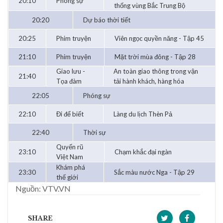
20:10
Phóng sự
thống vùng Bắc Trung Bộ
20:20
Dự báo thời tiết
20:25
Phim truyện
Viên ngọc quyền năng - Tập 45
21:10
Phim truyện
Mặt trời mùa đông - Tập 28
Giao lưu -
An toàn giao thông trong vận
21:40
Tọa đàm
tải hành khách, hàng hóa
22:05
Phóng sự
22:10
Đi để biết
Làng du lịch Thèn Pả
22:40
Thời sự
Quyến rũ
23:10
Chạm khắc đại ngàn
Việt Nam
Khám phá
23:30
Sắc màu nước Nga - Tập 29
thế giới
Nguồn: VTV.VN
SHARE