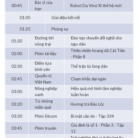
Bác sĩ của
00:45
Robot Da Vinci Xi thế hệ mới
bạn
01:05
Giai điệu kết nối
01:25
Phóng sự
Đường tới
Đào tạo chuyển đổi nghề cho
01:30
nông trại
ngư dân
Thiên nhiên hoang dã Cát Tiên
02:00
Phim tài liệu
- Phần 8
Điểm tựa
02:30
Thế trận từ lòng dân
bình yên
Quyến rũ
02:45
Chạm khắc đại ngàn
Việt Nam
Nông nghiệp
Hiệu quả mô hình lâm nghiệp
03:00
xanh
tuần hoàn
Từ những
03:20
Hương trà Bảo Lộc
miền quê
03:30
Phim Sitcom
Bí mật căn tin - Tập 334
Gia đình là số 1 - Phần 3 - Tập
03:45
Phim truyện
11
Trải nghiệm thú vị ở Hoàng Su