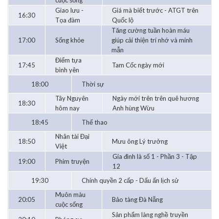
cuộc sống
Giao lưu -
Giá mà biết trước - ATGT trên
16:30
Tọa đàm
Quốc lộ
Tăng cường tuần hoàn máu
17:00
Sống khỏe
giúp cải thiện trí nhớ và minh
mẫn
Điểm tựa
17:45
Tam Cốc ngày mới
bình yên
18:00
Thời sự
Tây Nguyên
Ngày mới trên trên quê hương
18:30
hôm nay
Anh hùng Wừu
18:45
Thể thao
Nhân tài Đại
18:50
Mưu ông Lý trưởng
Việt
Gia đình là số 1 - Phần 3 - Tập
19:00
Phim truyện
12
19:30
Chính quyền 2 cấp - Dấu ấn lịch sử
Muôn màu
20:05
Bảo tàng Đà Nẵng
cuộc sống
Sản phẩm làng nghề truyền