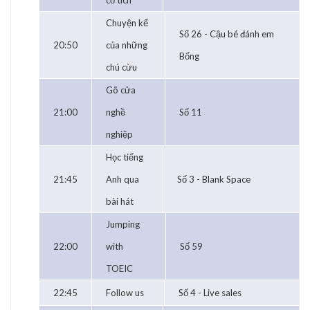
cổ tích
Chuyện kể
Số 26 - Cậu bé đánh em
20:50
của những
Bống
chú cừu
Gõ cửa
21:00
nghề
Số 11
nghiệp
Học tiếng
21:45
Anh qua
Số 3 - Blank Space
bài hát
Jumping
22:00
with
Số 59
TOEIC
22:45
Follow us
Số 4 - Live sales