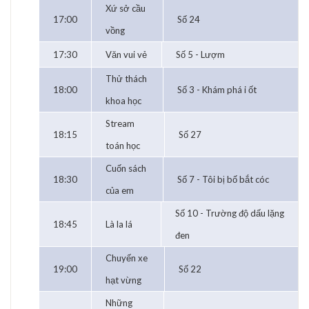
Xứ sở cầu
17:00
Số 24
vồng
17:30
Văn vui vẻ
Số 5 - Lượm
Thử thách
18:00
Số 3 - Khám phá i ốt
khoa học
Stream
18:15
Số 27
toán học
Cuốn sách
18:30
Số 7 - Tôi bị bố bắt cóc
của em
Số 10 - Trường độ dấu lặng
18:45
Là la lá
đen
Chuyến xe
19:00
Số 22
hạt vừng
Những