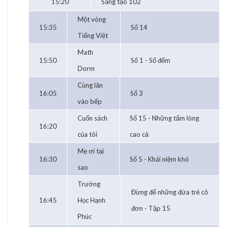
15:20
Sáng tạo 102
Một vòng
15:35
Số 14
Tiếng Việt
Math
15:50
Số 1 - Số đếm
Dorm
Cùng lăn
16:05
Số 3
vào bếp
Cuốn sách
Số 15 - Những tấm lòng
16:20
của tôi
cao cả
Mẹ ơi tại
16:30
Số 5 - Khái niệm khó
sao
Trường
Đừng để những đứa trẻ cô
16:45
Học Hạnh
đơn - Tập 15
Phúc