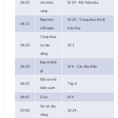
06:03
cho bữa
Số 19 - Mỳ Yakisoba
sáng
Đẹp hơn
Số 20 - Trang phục khi đi
06:13
mỗi ngày
máy bay
Cùng nhau
06:20
ta vận
Số 2
động
Bạn là hình
06:30
Số 6 - Cây đũa thần
gì
Đội cứu hộ
06:35
Tập 6
biển xanh
06:45
Ú òa
Số 4
Xứ sở cầu
07:00
Số 24
vồng