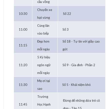
cầu vồng
Chuyến xe
10:30
Số 22
hạt vừng
Cùng lăn
11:00
Số 3
vào bếp
Đẹp hơn
Số 18 - Tự tin với giầy cao
11:15
mỗi ngày
gót
5 Ký hiệu
11:20
ngôn ngữ
Số 9 - Gia đình - Phần 2
mỗi ngày
Mẹ ơi tại
11:30
Số 5 - Khái niệm khó
sao
Trường
Đừng để những đứa trẻ cô
11:45
Học Hạnh
đơn - Tập 15