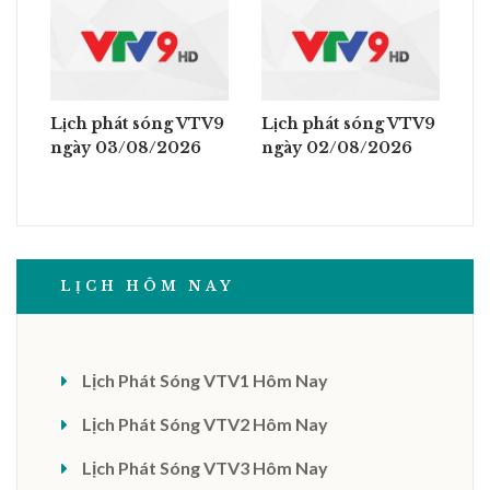
Lịch phát sóng VTV9
Lịch phát sóng VTV9
ngày 03/08/2026
ngày 02/08/2026
LỊCH HÔM NAY
Lịch Phát Sóng VTV1 Hôm Nay
Lịch Phát Sóng VTV2 Hôm Nay
Lịch Phát Sóng VTV3 Hôm Nay