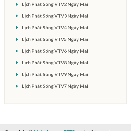
Lịch Phát Sóng VTV2 Ngày Mai
Lịch Phát Sóng VTV3 Ngày Mai
Lịch Phát Sóng VTV4 Ngày Mai
Lịch Phát Sóng VTV5 Ngày Mai
Lịch Phát Sóng VTV6 Ngày Mai
Lịch Phát Sóng VTV8 Ngày Mai
Lịch Phát Sóng VTV9 Ngày Mai
Lịch Phát Sóng VTV7 Ngày Mai