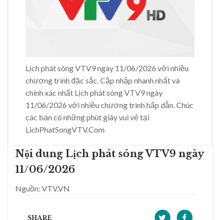
Lịch phát sóng VTV9 ngày 11/06/2026 với nhiều
chương trình đặc sắc. Cập nhập nhanh nhất và
chính xác nhất Lịch phát sóng VTV9 ngày
11/06/2026 với nhiều chương trình hấp dẫn. Chúc
các bạn có những phút giây vui vẻ tại
LichPhatSongVTV.Com
Nội dung Lịch phát sóng VTV9 ngày
11/06/2026
Nguồn: VTV.VN
SHARE