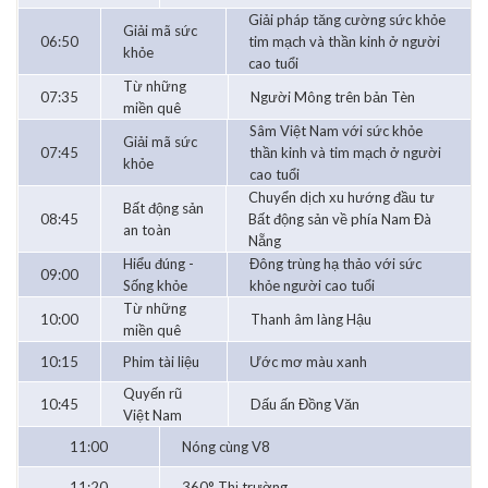
Giải pháp tăng cường sức khỏe
Giải mã sức
06:50
tim mạch và thần kinh ở người
khỏe
cao tuổi
Từ những
07:35
Người Mông trên bản Tèn
miền quê
Sâm Việt Nam với sức khỏe
Giải mã sức
07:45
thần kinh và tim mạch ở người
khỏe
cao tuổi
Chuyển dịch xu hướng đầu tư
Bất động sản
08:45
Bất động sản về phía Nam Đà
an toàn
Nẵng
Hiểu đúng -
Đông trùng hạ thảo với sức
09:00
Sống khỏe
khỏe người cao tuổi
Từ những
10:00
Thanh âm làng Hậu
miền quê
10:15
Phim tài liệu
Ước mơ màu xanh
Quyến rũ
10:45
Dấu ấn Đồng Văn
Việt Nam
11:00
Nóng cùng V8
11:20
360° Thị trường