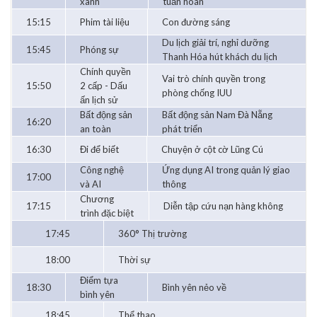
xanh
tuần hoàn
15:15
Phim tài liệu
Con đường sáng
Du lịch giải trí, nghỉ dưỡng
15:45
Phóng sự
Thanh Hóa hút khách du lịch
Chính quyền
Vai trò chính quyền trong
15:50
2 cấp - Dấu
phòng chống IUU
ấn lịch sử
Bất động sản
Bất động sản Nam Đà Nẵng
16:20
an toàn
phát triển
16:30
Đi để biết
Chuyện ở cột cờ Lũng Cú
Công nghệ
Ứng dụng AI trong quản lý giao
17:00
và AI
thông
Chương
17:15
Diễn tập cứu nạn hàng không
trình đặc biệt
17:45
360° Thị trường
18:00
Thời sự
Điểm tựa
18:30
Bình yên nẻo về
bình yên
18:45
Thể thao