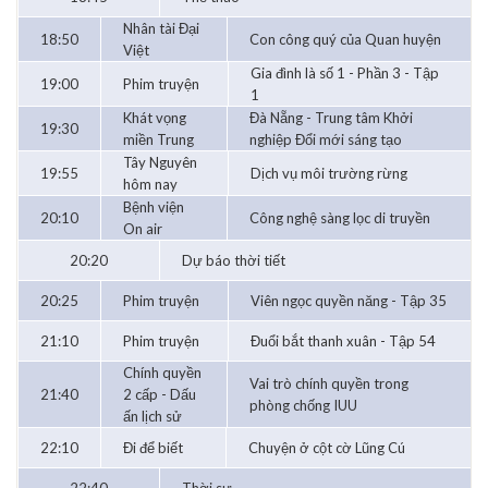
Nhân tài Đại
18:50
Con công quý của Quan huyện
Việt
Gia đình là số 1 - Phần 3 - Tập
19:00
Phim truyện
1
Khát vọng
Đà Nẵng - Trung tâm Khởi
19:30
miền Trung
nghiệp Đổi mới sáng tạo
Tây Nguyên
19:55
Dịch vụ môi trường rừng
hôm nay
Bệnh viện
20:10
Công nghệ sàng lọc di truyền
On air
20:20
Dự báo thời tiết
20:25
Phim truyện
Viên ngọc quyền năng - Tập 35
21:10
Phim truyện
Đuổi bắt thanh xuân - Tập 54
Chính quyền
Vai trò chính quyền trong
21:40
2 cấp - Dấu
phòng chống IUU
ấn lịch sử
22:10
Đi để biết
Chuyện ở cột cờ Lũng Cú