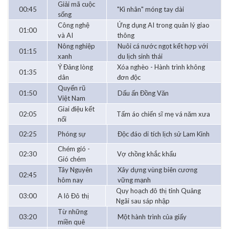
Giải mã cuộc
00:45
"Kì nhân" móng tay dài
sống
Công nghệ
Ứng dụng AI trong quản lý giao
01:00
và AI
thông
Nông nghiệp
Nuôi cá nước ngọt kết hợp với
01:15
xanh
du lịch sinh thái
Ý Đảng lòng
Xóa nghèo - Hành trình không
01:35
dân
đơn độc
Quyến rũ
01:50
Dấu ấn Đồng Văn
Việt Nam
Giai điệu kết
02:05
Tấm áo chiến sĩ mẹ vá năm xưa
nối
02:25
Phóng sự
Độc đáo di tích lịch sử Lam Kinh
Chém gió -
02:30
Vợ chồng khắc khẩu
Gió chém
Tây Nguyên
Xây dựng vùng biên cương
02:45
hôm nay
vững mạnh
Quy hoạch đô thị tỉnh Quảng
03:00
A lô Đô thị
Ngãi sau sáp nhập
Từ những
03:20
Một hành trình của giấy
miền quê