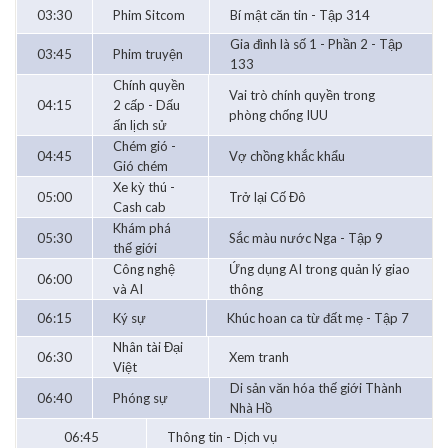
03:30
Phim Sitcom
Bí mật căn tin - Tập 314
Gia đình là số 1 - Phần 2 - Tập
03:45
Phim truyện
133
Chính quyền
Vai trò chính quyền trong
04:15
2 cấp - Dấu
phòng chống IUU
ấn lịch sử
Chém gió -
04:45
Vợ chồng khắc khẩu
Gió chém
Xe kỳ thú -
05:00
Trở lại Cố Đô
Cash cab
Khám phá
05:30
Sắc màu nước Nga - Tập 9
thế giới
Công nghệ
Ứng dụng AI trong quản lý giao
06:00
và AI
thông
06:15
Ký sự
Khúc hoan ca từ đất mẹ - Tập 7
Nhân tài Đại
06:30
Xem tranh
Việt
Di sản văn hóa thế giới Thành
06:40
Phóng sự
Nhà Hồ
06:45
Thông tin - Dịch vụ