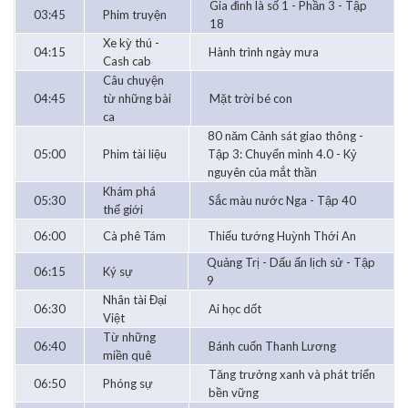
Gia đình là số 1 - Phần 3 - Tập
03:45
Phim truyện
18
Xe kỳ thú -
04:15
Hành trình ngày mưa
Cash cab
Câu chuyện
04:45
từ những bài
Mặt trời bé con
ca
80 năm Cảnh sát giao thông -
05:00
Phim tài liệu
Tập 3: Chuyển mình 4.0 - Kỷ
nguyên của mắt thần
Khám phá
05:30
Sắc màu nước Nga - Tập 40
thế giới
06:00
Cà phê Tám
Thiếu tướng Huỳnh Thới An
Quảng Trị - Dấu ấn lịch sử - Tập
06:15
Ký sự
9
Nhân tài Đại
06:30
Ai học dốt
Việt
Từ những
06:40
Bánh cuốn Thanh Lương
miền quê
Tăng trưởng xanh và phát triển
06:50
Phóng sự
bền vững