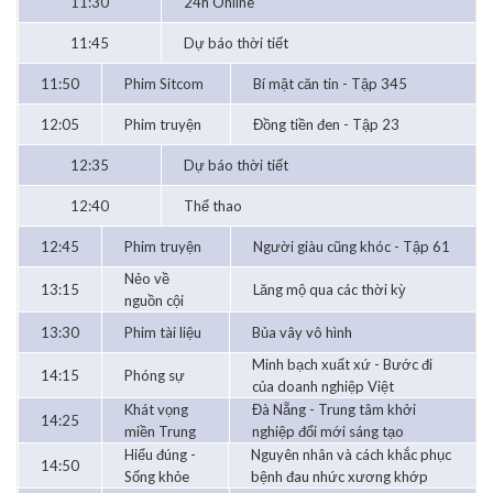
11:30
24h Online
11:45
Dự báo thời tiết
11:50
Phim Sitcom
Bí mật căn tin - Tập 345
12:05
Phim truyện
Đồng tiền đen - Tập 23
12:35
Dự báo thời tiết
12:40
Thể thao
12:45
Phim truyện
Người giàu cũng khóc - Tập 61
Nẻo về
13:15
Lăng mộ qua các thời kỳ
nguồn cội
13:30
Phim tài liệu
Bủa vây vô hình
Minh bạch xuất xứ - Bước đi
14:15
Phóng sự
của doanh nghiệp Việt
Khát vọng
Đà Nẵng - Trung tâm khởi
14:25
miền Trung
nghiệp đổi mới sáng tạo
Hiểu đúng -
Nguyên nhân và cách khắc phục
14:50
Sống khỏe
bệnh đau nhức xương khớp