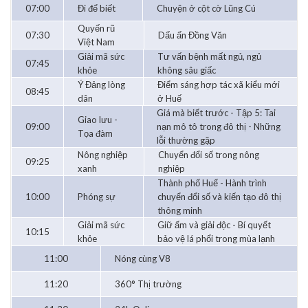
07:00
Đi để biết
Chuyện ở cột cờ Lũng Cú
Quyến rũ
07:30
Dấu ấn Đồng Văn
Việt Nam
Giải mã sức
Tư vấn bệnh mất ngủ, ngủ
07:45
khỏe
không sâu giấc
Ý Đảng lòng
Điểm sáng hợp tác xã kiểu mới
08:45
dân
ở Huế
Giá mà biết trước - Tập 5: Tai
Giao lưu -
09:00
nạn mô tô trong đô thị - Những
Tọa đàm
lỗi thường gặp
Nông nghiệp
Chuyển đổi số trong nông
09:25
xanh
nghiệp
Thành phố Huế - Hành trình
10:00
Phóng sự
chuyển đổi số và kiến tạo đô thị
thông minh
Giải mã sức
Giữ ấm và giải độc - Bí quyết
10:15
khỏe
bảo vệ lá phổi trong mùa lạnh
11:00
Nóng cùng V8
11:20
360° Thị trường