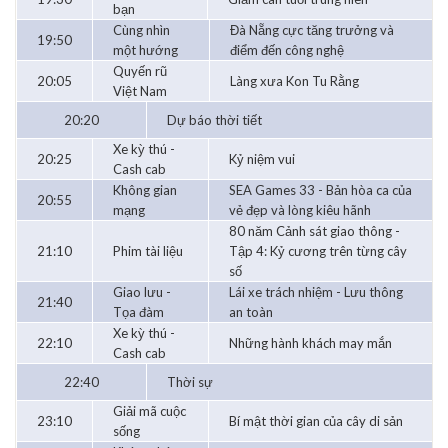
bạn
Cùng nhìn
Đà Nẵng cực tăng trưởng và
19:50
một hướng
điểm đến công nghệ
Quyến rũ
20:05
Làng xưa Kon Tu Rằng
Việt Nam
20:20
Dự báo thời tiết
Xe kỳ thú -
20:25
Kỷ niệm vui
Cash cab
Không gian
SEA Games 33 - Bản hòa ca của
20:55
mạng
vẻ đẹp và lòng kiêu hãnh
80 năm Cảnh sát giao thông -
21:10
Phim tài liệu
Tập 4: Kỷ cương trên từng cây
số
Giao lưu -
Lái xe trách nhiệm - Lưu thông
21:40
Tọa đàm
an toàn
Xe kỳ thú -
22:10
Những hành khách may mắn
Cash cab
22:40
Thời sự
Giải mã cuộc
23:10
Bí mật thời gian của cây di sản
sống