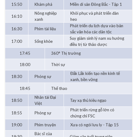
15:50
Khám phá
Miền di sản Đông Bắc - Tập 1
Nông nghiệp
Khôi phục và phát triển đàn
16:10
xanh
heo
Phát triển du lịch dựa vào bản
16:30
Phim tài liệu
sắc văn hóa các dân tộc
Suy giảm sinh lý nam xu hướng
17:00
Sống khỏe
điều trị từ thảo dược
17:45
360° Thị trường
18:00
Thời sự
Đắk Lắk kiến tạo nền kinh tế
18:30
Phóng sự
xanh, bền vững
18:45
Thể thao
Nhân tài Đại
18:50
Tay xạ thủ kiêu ngạo
Việt
Phát triển rừng gỗ lớn có
18:55
Phóng sự
chứng chỉ FSC
19:00
Phim truyện
Xưa có ngói lưu ly - Tập 15
Bác sĩ của
19:30
Giảm cân tuổi trung niên