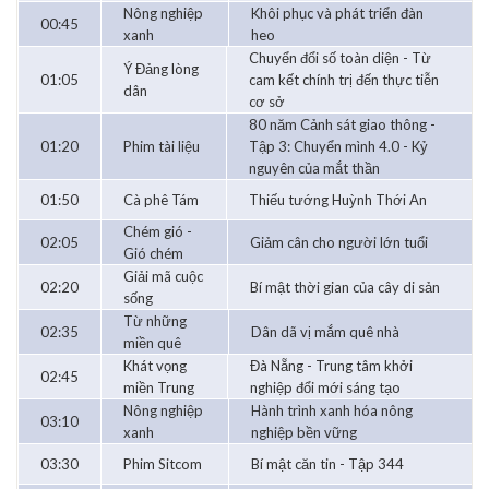
Nông nghiệp
Khôi phục và phát triển đàn
00:45
xanh
heo
Chuyển đổi số toàn diện - Từ
Ý Đảng lòng
01:05
cam kết chính trị đến thực tiễn
dân
cơ sở
80 năm Cảnh sát giao thông -
01:20
Phim tài liệu
Tập 3: Chuyển mình 4.0 - Kỷ
nguyên của mắt thần
01:50
Cà phê Tám
Thiếu tướng Huỳnh Thới An
Chém gió -
02:05
Giảm cân cho người lớn tuổi
Gió chém
Giải mã cuộc
02:20
Bí mật thời gian của cây di sản
sống
Từ những
02:35
Dân dã vị mắm quê nhà
miền quê
Khát vọng
Đà Nẵng - Trung tâm khởi
02:45
miền Trung
nghiệp đổi mới sáng tạo
Nông nghiệp
Hành trình xanh hóa nông
03:10
xanh
nghiệp bền vững
03:30
Phim Sitcom
Bí mật căn tin - Tập 344