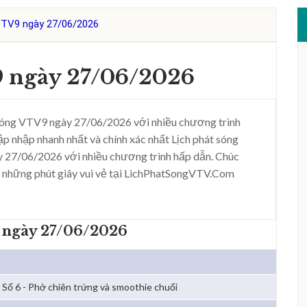
VTV9 ngày 27/06/2026
9 ngày 27/06/2026
sóng VTV9 ngày 27/06/2026 với nhiều chương trình
ập nhập nhanh nhất và chính xác nhất Lịch phát sóng
 27/06/2026 với nhiều chương trình hấp dẫn. Chúc
 những phút giây vui vẻ tại LichPhatSongVTV.Com
 ngày 27/06/2026
Số 6 - Phở chiên trứng và smoothie chuối