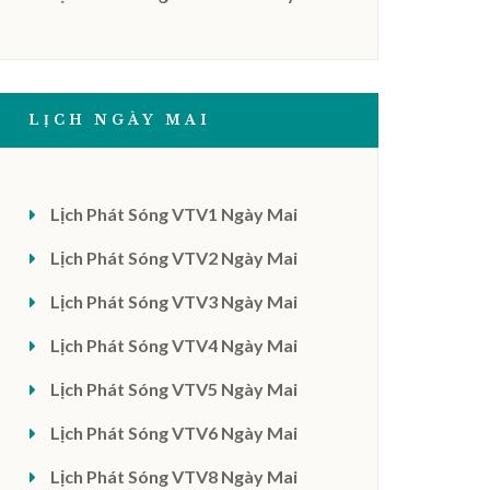
LỊCH NGÀY MAI
Lịch Phát Sóng VTV1 Ngày Mai
Lịch Phát Sóng VTV2 Ngày Mai
Lịch Phát Sóng VTV3 Ngày Mai
Lịch Phát Sóng VTV4 Ngày Mai
Lịch Phát Sóng VTV5 Ngày Mai
Lịch Phát Sóng VTV6 Ngày Mai
Lịch Phát Sóng VTV8 Ngày Mai