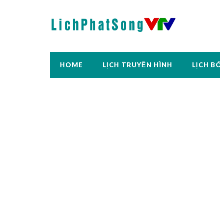
HOME
LỊCH TRUYỀN HÌNH
LỊCH B