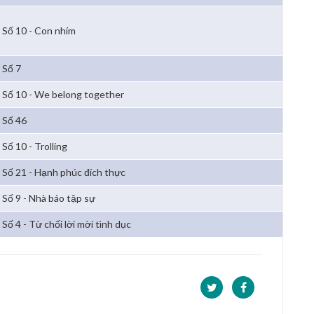
Số 10 - Con nhím
Số 7
Số 10 - We belong together
Số 46
Số 10 - Trolling
Số 21 - Hạnh phúc đích thực
Số 9 - Nhà báo tập sự
Số 4 - Từ chối lời mời tình dục