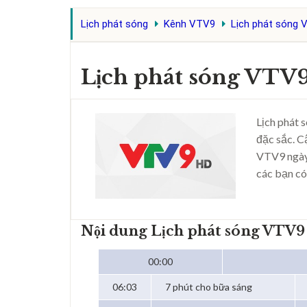
Lịch phát sóng
Kênh VTV9
Lịch phát sóng 
Lịch phát sóng VTV
Lịch phát 
đặc sắc. C
VTV9 ngày
các bạn có
Nội dung Lịch phát sóng VTV9
00:00
06:03
7 phút cho bữa sáng