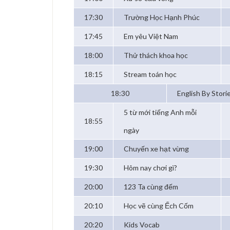
17:30
Trường Học Hạnh Phúc
17:45
Em yêu Việt Nam
18:00
Thử thách khoa học
18:15
Stream toán học
18:30
English By Stori
5 từ mới tiếng Anh mỗi
18:55
ngày
19:00
Chuyến xe hạt vừng
19:30
Hôm nay chơi gì?
20:00
123 Ta cùng đếm
20:10
Học vẽ cùng Ếch Cốm
20:20
Kids Vocab