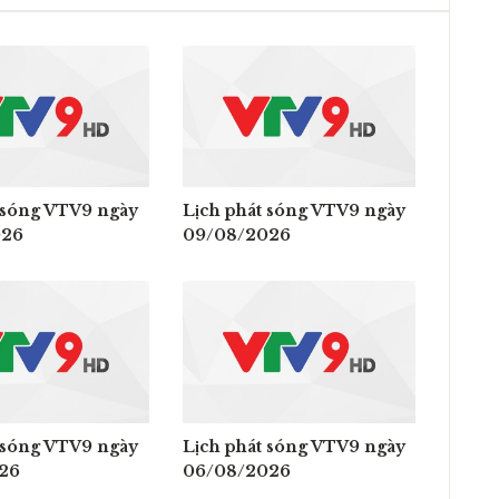
 sóng VTV9 ngày
Lịch phát sóng VTV9 ngày
026
09/08/2026
 sóng VTV9 ngày
Lịch phát sóng VTV9 ngày
26
06/08/2026