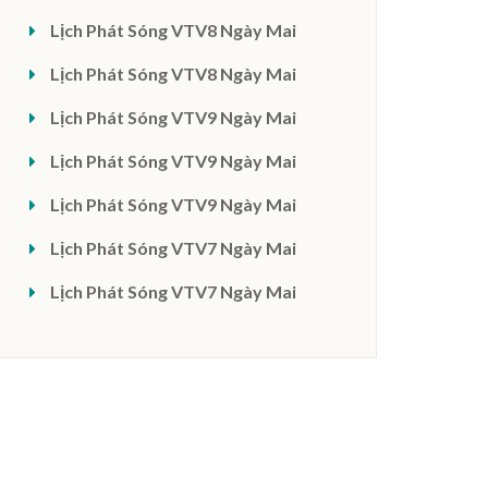
Lịch Phát Sóng VTV8 Ngày Mai
Lịch Phát Sóng VTV8 Ngày Mai
Lịch Phát Sóng VTV9 Ngày Mai
Lịch Phát Sóng VTV9 Ngày Mai
Lịch Phát Sóng VTV9 Ngày Mai
Lịch Phát Sóng VTV7 Ngày Mai
Lịch Phát Sóng VTV7 Ngày Mai