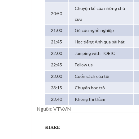
Chuyện kể của những chú
20:50
cừu
21:00
Gõ cửa nghề nghiệp
21:45
Học tiếng Anh qua bài hát
22:00
Jumping with TOEIC
22:45
Follow us
23:00
Cuốn sách của tôi
23:15
Chuyện học trò
23:40
Không thì thầm
Nguồn: VTV.VN
SHARE