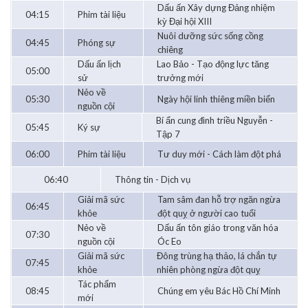
Dấu ấn Xây dựng Đảng nhiệm
04:15
Phim tài liệu
kỳ Đại hội XIII
Nuôi dưỡng sức sống cồng
04:45
Phóng sự
chiêng
Dấu ấn lịch
Lao Bảo - Tạo động lực tăng
05:00
sử
trưởng mới
Nẻo về
05:30
Ngày hội linh thiêng miền biển
nguồn cội
Bí ẩn cung đình triều Nguyễn -
05:45
Ký sự
Tập 7
06:00
Phim tài liệu
Tư duy mới - Cách làm đột phá
06:40
Thông tin - Dịch vụ
Giải mã sức
Tam sâm đan hỗ trợ ngăn ngừa
06:45
khỏe
đột quỵ ở người cao tuổi
Nẻo về
Dấu ấn tôn giáo trong văn hóa
07:30
nguồn cội
Óc Eo
Giải mã sức
Đông trùng hạ thảo, lá chắn tự
07:45
khỏe
nhiên phòng ngừa đột quỵ
Tác phẩm
08:45
Chúng em yêu Bác Hồ Chí Minh
mới