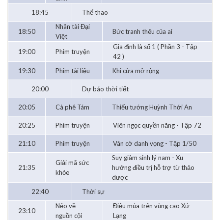
18:45
Thể thao
Nhân tài Đại
18:50
Bức tranh thêu của ai
Việt
Gia đình là số 1 ( Phần 3 - Tập
19:00
Phim truyện
42 )
19:30
Phim tài liệu
Khi cửa mở rộng
20:00
Dự báo thời tiết
20:05
Cà phê Tám
Thiếu tướng Huỳnh Thới An
20:25
Phim truyện
Viên ngọc quyền năng - Tập 72
21:10
Phim truyện
Ván cờ danh vọng - Tập 1/50
Suy giảm sinh lý nam - Xu
Giải mã sức
21:35
hướng điều trị hỗ trợ từ thảo
khỏe
dược
22:40
Thời sự
Nẻo về
Điệu múa trên vùng cao Xứ
23:10
nguồn cội
Lạng