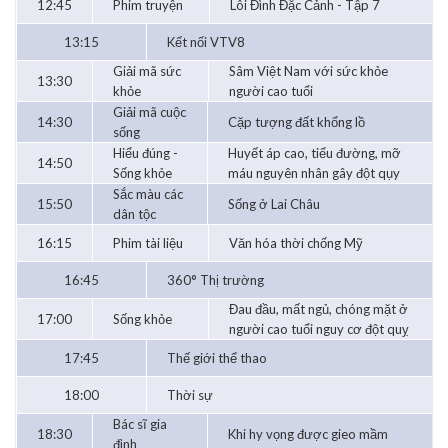
12:45
Phim truyện
Lôi Đình Đặc Cảnh - Tập 7
13:15
Kết nối VTV8
Giải mã sức
Sâm Việt Nam với sức khỏe
13:30
khỏe
người cao tuổi
Giải mã cuộc
14:30
Cặp tượng đất khổng lồ
sống
Hiểu đúng -
Huyết áp cao, tiểu đường, mỡ
14:50
Sống khỏe
máu nguyên nhân gây đột qụy
Sắc màu các
15:50
Sống ở Lai Châu
dân tộc
16:15
Phim tài liệu
Văn hóa thời chống Mỹ
16:45
360° Thị trường
Đau đầu, mất ngủ, chóng mặt ở
17:00
Sống khỏe
người cao tuổi nguy cơ đột quỵ
17:45
Thế giới thể thao
18:00
Thời sự
Bác sĩ gia
18:30
Khi hy vọng được gieo mầm
đình