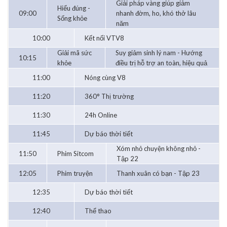
Giải pháp vàng giúp giảm
Hiểu đúng -
09:00
nhanh đờm, ho, khó thở lâu
Sống khỏe
năm
10:00
Kết nối VTV8
Giải mã sức
Suy giảm sinh lý nam - Hướng
10:15
khỏe
điều trị hỗ trợ an toàn, hiệu quả
11:00
Nóng cùng V8
11:20
360° Thị trường
11:30
24h Online
11:45
Dự báo thời tiết
Xóm nhỏ chuyện không nhỏ -
11:50
Phim Sitcom
Tập 22
12:05
Phim truyện
Thanh xuân có bạn - Tập 23
12:35
Dự báo thời tiết
12:40
Thể thao