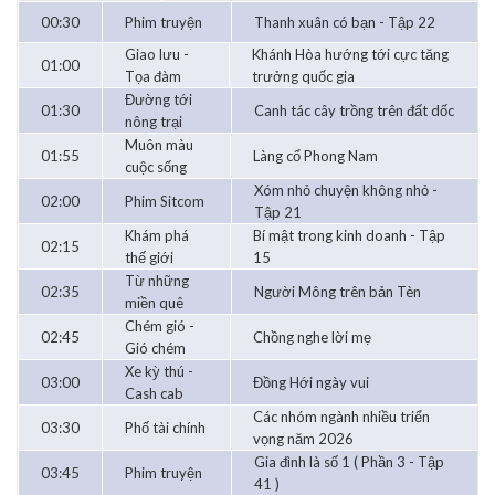
00:30
Phim truyện
Thanh xuân có bạn - Tập 22
Giao lưu -
Khánh Hòa hướng tới cực tăng
01:00
Tọa đàm
trưởng quốc gia
Đường tới
01:30
Canh tác cây trồng trên đất dốc
nông trại
Muôn màu
01:55
Làng cổ Phong Nam
cuộc sống
Xóm nhỏ chuyện không nhỏ -
02:00
Phim Sitcom
Tập 21
Khám phá
Bí mật trong kinh doanh - Tập
02:15
thế giới
15
Từ những
02:35
Người Mông trên bản Tèn
miền quê
Chém gió -
02:45
Chồng nghe lời mẹ
Gió chém
Xe kỳ thú -
03:00
Đồng Hới ngày vui
Cash cab
Các nhóm ngành nhiều triển
03:30
Phố tài chính
vọng năm 2026
Gia đình là số 1 ( Phần 3 - Tập
03:45
Phim truyện
41 )