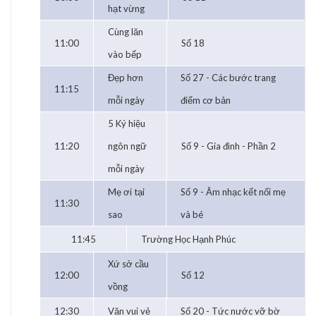
hạt vừng
Cùng lăn
11:00
Số 18
vào bếp
Đẹp hơn
Số 27 - Các bước trang
11:15
mỗi ngày
điểm cơ bản
5 Ký hiệu
11:20
ngôn ngữ
Số 9 - Gia đình - Phần 2
mỗi ngày
Mẹ ơi tại
Số 9 - Âm nhạc kết nối mẹ
11:30
sao
và bé
11:45
Trường Học Hạnh Phúc
Xứ sở cầu
12:00
Số 12
vồng
12:30
Văn vui vẻ
Số 20 - Tức nước vỡ bờ