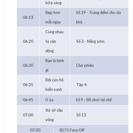
bữa sáng
Đẹp hơn
Số 29 - Trang điểm cho da
06:13
mỗi ngày
khô
Cùng nhau
06:20
ta vận
Số 3 - Nắng sớm
động
Bạn là hình
06:30
Chợ phiên
gì
Đội cứu hộ
06:35
Tập 4
biển xanh
06:45
Ú òa
Số 9 - Đồ chơi tái chế
Xứ sở cầu
07:00
Số 13
vồng
07:30
IELTS Face Off