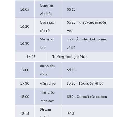
Cùng lăn
16:05
Số 18
vào bếp
Cuốn sách
Số 25 - Khát vọng sống để
16:20
của tôi
yêu
Mẹ ơi tại
Số 9 - Âm nhạc kết nối mẹ
16:30
sao
và bé
16:45
Trường Học Hạnh Phúc
Xứ sở cầu
17:00
Số 13
vồng
17:30
Văn vui vẻ
Số 20 - Tức nước vỡ bờ
Thử thách
18:00
Số 2 - Các oxit của cacbon
khoa học
Stream
18:15
Số 3