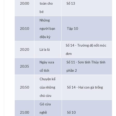
20:00
toàn cho
Số 13
bé
Những
20:10
người bạn
Tập 10
diệu kỳ
Số 14 - Trường độ nốt móc
20:20
Là la lá
đơn
Ngày xưa
Số 11 - Sơn tinh Thủy tinh
20:35
cổ tích
phần 2
Chuyện kể
20:50
của những
Số 14 - Hai con gà trống
chú cừu
Gõ cửa
21:00
nghề
Số 10