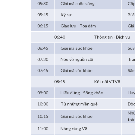
05:30
Giải mã cuộc sống
Cặp
05:45
Ký sự
Bí 
06:15
Giao lưu - Tọa đàm
Giá
06:40
Thông tin - Dịch vụ
06:45
Giải mã sức khỏe
Suy
07:30
Nẻo về nguồn cội
Tra
07:45
Giải mã sức khỏe
Sâm
08:45
Kết nối VTV8
09:00
Hiểu đúng - Sống khỏe
Huy
10:00
Từ những miền quê
Độc
Nhữ
10:15
Giải mã sức khỏe
trá
11:00
Nóng cùng V8