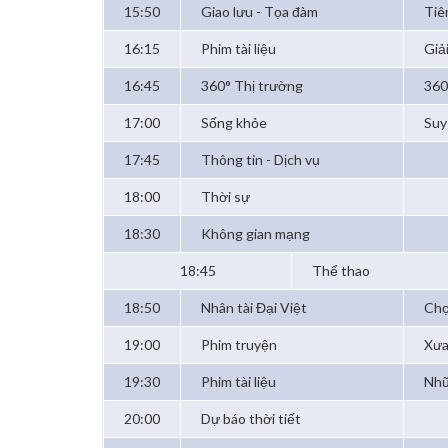
15:50
Giao lưu - Tọa đàm
Tiê
16:15
Phim tài liệu
Giả
16:45
360° Thị trường
360
17:00
Sống khỏe
Suy
17:45
Thông tin - Dịch vụ
18:00
Thời sự
18:30
Không gian mạng
18:45
Thể thao
18:50
Nhân tài Đại Việt
Chọ
19:00
Phim truyện
Xưa
19:30
Phim tài liệu
Nhữ
20:00
Dự báo thời tiết