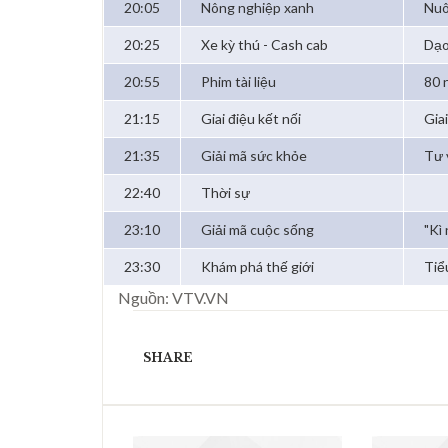
20:05
Nông nghiệp xanh
Nuô
20:25
Xe kỳ thú - Cash cab
Dạo
20:55
Phim tài liệu
80 
21:15
Giai điệu kết nối
Gia
21:35
Giải mã sức khỏe
Tư 
22:40
Thời sự
23:10
Giải mã cuộc sống
"Kì
23:30
Khám phá thế giới
Tiể
Nguồn: VTV.VN
SHARE