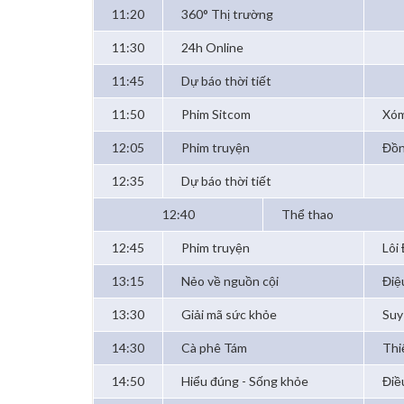
11:20
360° Thị trường
11:30
24h Online
11:45
Dự báo thời tiết
11:50
Phim Sitcom
Xóm
12:05
Phim truyện
Đồn
12:35
Dự báo thời tiết
12:40
Thể thao
12:45
Phim truyện
Lôi
13:15
Nẻo về nguồn cội
Điệ
13:30
Giải mã sức khỏe
Suy
14:30
Cà phê Tám
Thi
14:50
Hiểu đúng - Sống khỏe
Điề