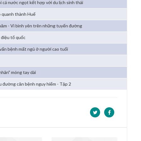
i cá nước ngọt kết hợp với du lịch sinh thái
 quanh thành Huế
năm - Vì bình yên trên những tuyến đường
i điệu tổ quốc
vấn bệnh mất ngủ ở người cao tuổi
 nhân" móng tay dài
u đường căn bệnh nguy hiểm - Tập 2