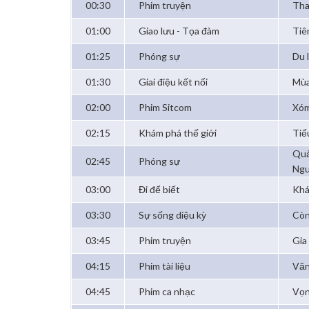
00:30
Phim truyện
Tha
01:00
Giao lưu - Tọa đàm
Tiê
01:25
Phóng sự
Du 
01:30
Giai điệu kết nối
Mùa
02:00
Phim Sitcom
Xóm
02:15
Khám phá thế giới
Tiể
Quả
02:45
Phóng sự
Ng
03:00
Đi để biết
Khá
03:30
Sự sống diệu kỳ
Còn
03:45
Phim truyện
Gia 
04:15
Phim tài liệu
Văn
04:45
Phim ca nhạc
Vọn