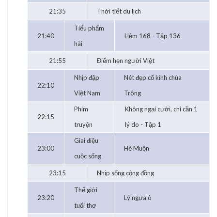
21:35
Thời tiết du lịch
Tiểu phẩm
21:40
Hẻm 168 - Tập 136
hài
21:55
Điểm hẹn người Việt
Nhịp đập
Nét đẹp cổ kính chùa
22:10
Việt Nam
Trông
Phim
Không ngại cưới, chỉ cần 1
22:15
truyện
lý do - Tập 1
Giai điệu
23:00
Hè Muộn
cuộc sống
23:15
Nhịp sống cộng đồng
Thế giới
23:20
Lý ngựa ô
tuổi thơ