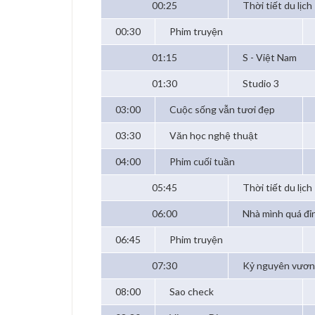
00:25
Thời tiết du lịch
00:30
Phim truyện
01:15
S - Việt Nam
01:30
Studio 3
03:00
Cuộc sống vẫn tươi đẹp
03:30
Văn học nghệ thuật
04:00
Phim cuối tuần
05:45
Thời tiết du lịch
06:00
Nhà mình quá đỉ
06:45
Phim truyện
07:30
Kỷ nguyên vươn
08:00
Sao check