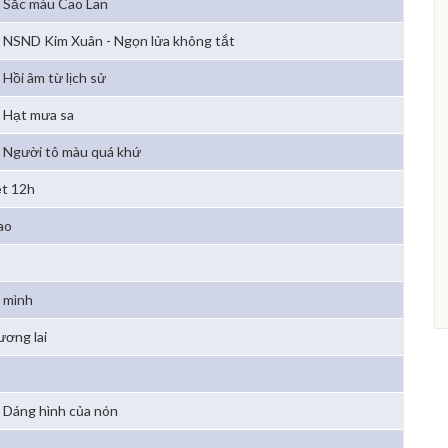
Sắc màu Cao Lan
NSND Kim Xuân - Ngọn lửa không tắt
Hồi âm từ lịch sử
Hạt mưa sa
Người tô màu quá khứ
ệt 12h
ao
 mình
ương lai
Dáng hình của nón