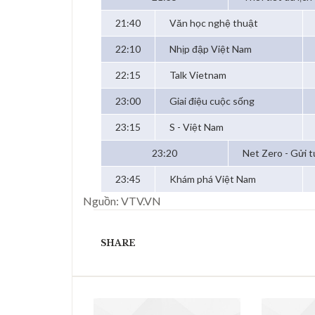
21:40
Văn học nghệ thuật
22:10
Nhịp đập Việt Nam
22:15
Talk Vietnam
23:00
Giai điệu cuộc sống
23:15
S - Việt Nam
23:20
Net Zero - Gửi t
23:45
Khám phá Việt Nam
Nguồn: VTV.VN
SHARE