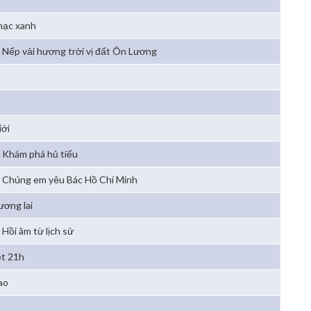
hạc xanh
Nếp vải hương trời vị đất Ôn Lương
iới
Khám phá hủ tiếu
Chúng em yêu Bác Hồ Chí Minh
ương lai
Hồi âm từ lịch sử
ệt 21h
ao