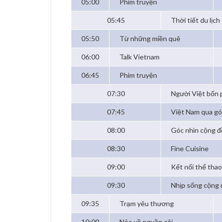
05:00
Phim truyện
05:45
Thời tiết du lịch
05:50
Từ những miền quê
06:00
Talk Vietnam
06:45
Phim truyện
07:30
Người Việt bốn
07:45
Việt Nam qua gó
08:00
Góc nhìn cộng 
08:30
Fine Cuisine
09:00
Kết nối thể thao
09:30
Nhịp sống cộng
09:35
Trạm yêu thương
10:00
Nẻo về nguồn cội