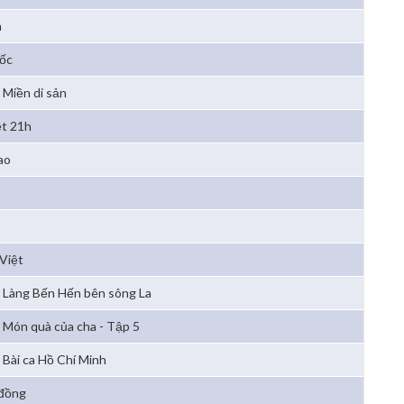
m
ốc
Miền di sản
ệt 21h
ao
Việt
Làng Bến Hến bên sông La
Món quà của cha - Tập 5
Bài ca Hồ Chí Minh
 đồng