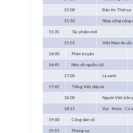
15:00
Bản tin Thời sự
15:30
Nhịp sống cộng
15:35
Tác phẩm mới
15:55
Việt Nam đa sắc
16:00
Phim truyện
16:45
Nẻo về nguồn cội
17:00
Lá xanh
17:45
Tiếng Việt diệu kì
18:00
Người Việt bốn
18:15
Vui - Khỏe - Có í
19:00
Công dân số
19:15
Phóng sự