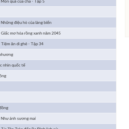
Món quà của cha - Tập 5
Những điệu hò của làng biển
Giấc mơ hóa rồng xanh năm 2045
Tiệm ăn dì ghẻ - Tập 34
 phương
c nhìn quốc tế
đồng
 đồng
Như ánh sương mai
Từ Tân Trào đến Ba Đình lịch sử