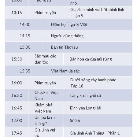
13:00
Phóng sự
nhỏ
Gia đình mình vui bất thình lình
13:15
Phim truyện
- Tập 9
14:00
Điểm hẹn người Việt
14:15
Người đứng thẳng
15:00
Bản tin Thời sự
Sắc màu các
15:30
Bản hoà ca của núi rừng
dân tộc
15:55
Việt Nam đa sắc
Dưới bóng cây hạnh phúc -
16:00
Phim truyện
Tập 18
Check in Việt
16:30
Làng xưa nghề cũ
Nam
Khám phá
16:45
Bình yên Long Hải
Việt Nam
Úm ba la ra
17:00
Số 36
chữ gì?
Gia đình vui
17:45
Gia đình Anh Thắng - Phần 1
vẻ