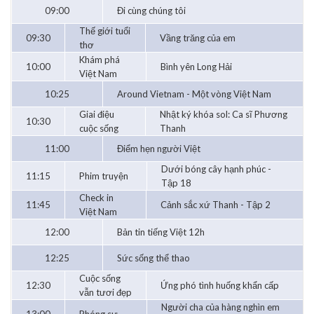
09:00
Đi cùng chúng tôi
Thế giới tuổi
09:30
Vầng trăng của em
thơ
Khám phá
10:00
Bình yên Long Hải
Việt Nam
10:25
Around Vietnam - Một vòng Việt Nam
Giai điệu
Nhật ký khóa sol: Ca sĩ Phương
10:30
cuộc sống
Thanh
11:00
Điểm hẹn người Việt
Dưới bóng cây hạnh phúc -
11:15
Phim truyện
Tập 18
Check in
11:45
Cảnh sắc xứ Thanh - Tập 2
Việt Nam
12:00
Bản tin tiếng Việt 12h
12:25
Sức sống thể thao
Cuộc sống
12:30
Ứng phó tình huống khẩn cấp
vẫn tươi đẹp
Người cha của hàng nghìn em