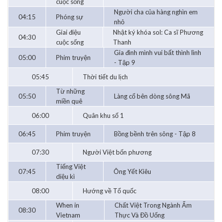
cuộc sống
Người cha của hàng nghìn em
04:15
Phóng sự
nhỏ
Giai điệu
Nhật ký khóa sol: Ca sĩ Phương
04:30
cuộc sống
Thanh
Gia đình mình vui bất thình lình
05:00
Phim truyện
- Tập 9
05:45
Thời tiết du lịch
Từ những
05:50
Làng cổ bên dòng sông Mã
miền quê
06:00
Quân khu số 1
06:45
Phim truyện
Bồng bềnh trên sông - Tập 8
07:30
Người Việt bốn phương
Tiếng Việt
07:45
Ông Yết Kiêu
diệu kì
08:00
Hướng về Tổ quốc
When in
Chất Việt Trong Ngành Ẩm
08:30
Vietnam
Thực Và Đồ Uống