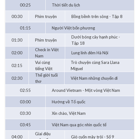
00:25
Thời tiết du lịch
00:30
Phim truyện
Bồng bềnh trên sông - Tập 8
01:15
Người Việt bốn phương
Dưới bóng cây hạnh phúc -
01:30
Phim truyện
Tập 18
Check in Việt
02:00
Lung linh đêm Hà Nội
Nam
Vui cùng
Trò chuyện cùng Sara Llana
02:15
tiếng Việt
Miguel
Thế giới tuổi
02:30
Việt Nam những chuyến đi
thơ
02:55
Around Vietnam - Một vòng Việt Nam
03:00
Hướng về Tổ quốc
03:30
Xin chào, Việt Nam
03:45
Việt Nam qua góc nhìn quốc tế
Giai điệu
04:00
Gió cuốn mây trôi - Số 9