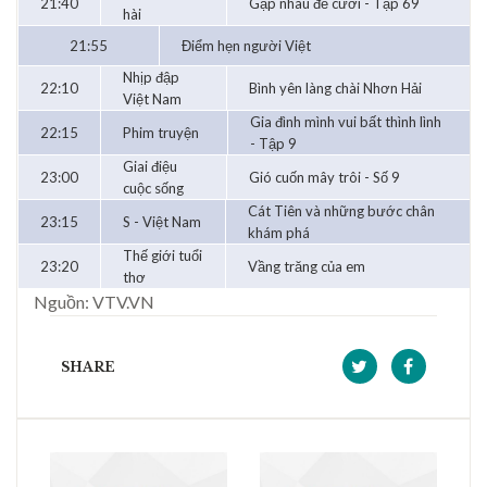
21:40
Gặp nhau để cười - Tập 69
hài
21:55
Điểm hẹn người Việt
Nhịp đập
22:10
Bình yên làng chài Nhơn Hải
Việt Nam
Gia đình mình vui bất thình lình
22:15
Phim truyện
- Tập 9
Giai điệu
23:00
Gió cuốn mây trôi - Số 9
cuộc sống
Cát Tiên và những bước chân
23:15
S - Việt Nam
khám phá
Thế giới tuổi
23:20
Vầng trăng của em
thơ
Nguồn: VTV.VN
SHARE