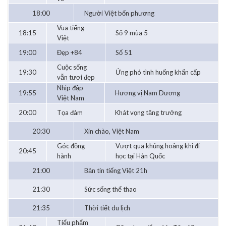
18:00
Người Việt bốn phương
Vua tiếng
18:15
Số 9 mùa 5
Việt
19:00
Đẹp +84
Số 51
Cuộc sống
19:30
Ứng phó tình huống khẩn cấp
vẫn tươi đẹp
Nhịp đập
19:55
Hương vị Nam Dương
Việt Nam
20:00
Tọa đàm
Khát vọng tăng trưởng
20:30
Xin chào, Việt Nam
Góc đồng
Vượt qua khủng hoảng khi đi
20:45
hành
học tại Hàn Quốc
21:00
Bản tin tiếng Việt 21h
21:30
Sức sống thể thao
21:35
Thời tiết du lịch
Tiểu phẩm