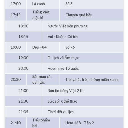
17:00
Lá xanh
Số 3
Tiếng Việt
17:45
Chuyện quả bầu
diệu kì
18:00
Người Việt bốn phương
18:15
Vui - Khỏe - Có ích
19:00
Đẹp +84
Số 76
19:30
Du lịch và Ẩm thực
20:00
Hướng về Tổ quốc
Sắc màu các
20:30
Tiếng hát trên những miền xanh
dân tộc
21:00
Bản tin tiếng Việt 21h
21:30
Sức sống thể thao
21:35
Thời tiết du lịch
Tiểu phẩm
21:40
Hẻm 168 - Tập 2
hài