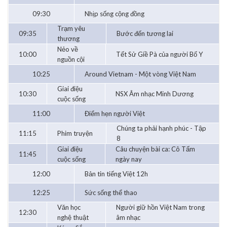
09:30
Nhịp sống cộng đồng
Trạm yêu
09:35
Bước đến tương lai
thương
Nẻo về
10:00
Tết Sử Giề Pà của người Bố Y
nguồn cội
10:25
Around Vietnam - Một vòng Việt Nam
Giai điệu
10:30
NSX Âm nhạc Minh Dương
cuộc sống
11:00
Điểm hẹn người Việt
Chúng ta phải hạnh phúc - Tập
11:15
Phim truyện
8
Giai điệu
Câu chuyện bài ca: Cô Tấm
11:45
cuộc sống
ngày nay
12:00
Bản tin tiếng Việt 12h
12:25
Sức sống thể thao
Văn học
Người giữ hồn Việt Nam trong
12:30
nghệ thuật
âm nhạc