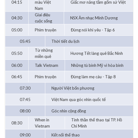
04:15
màu Việt
Giấc mơ nâng tầm gốm sứ Việt
Nam
Giai điệu
04:30
NSX Âm nhạc Minh Dương
cuộc sống
05:00
Phim truyện
Đừng nói khi yêu - Tập 6
05:45
Thời tiết du lịch
Từ những
05:50
Hương Tết làng quê Bắc Ninh
miền quê
06:00
Talk Vietnam
Những tù binh Mỹ vì hòa bình
06:45
Phim truyện
Đừng làm mẹ cáu - Tập 8
07:30
Người Việt bốn phương
07:45
Việt Nam qua góc nhìn quốc tế
08:00
Góc nhìn cộng đồng
When in
Tinh thần thể thao tại TP. Hồ
08:30
Vietnam
Chí Minh
09:00
Kết nối thể thao