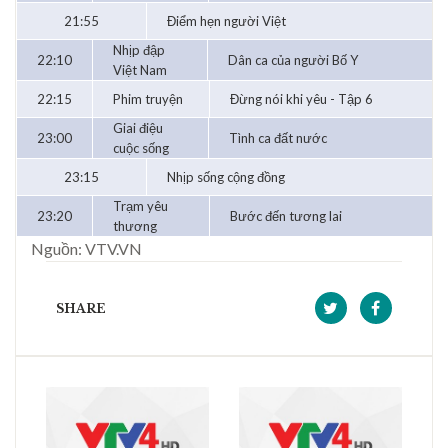
21:55
Điểm hẹn người Việt
Nhịp đập
22:10
Dân ca của người Bố Y
Việt Nam
22:15
Phim truyện
Đừng nói khi yêu - Tập 6
Giai điệu
23:00
Tình ca đất nước
cuộc sống
23:15
Nhịp sống cộng đồng
Trạm yêu
23:20
Bước đến tương lai
thương
Nguồn: VTV.VN
SHARE