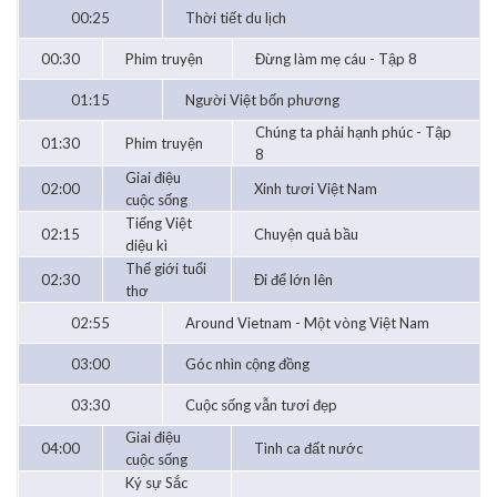
00:25
Thời tiết du lịch
00:30
Phim truyện
Đừng làm mẹ cáu - Tập 8
01:15
Người Việt bốn phương
Chúng ta phải hạnh phúc - Tập
01:30
Phim truyện
8
Giai điệu
02:00
Xinh tươi Việt Nam
cuộc sống
Tiếng Việt
02:15
Chuyện quả bầu
diệu kì
Thế giới tuổi
02:30
Đi để lớn lên
thơ
02:55
Around Vietnam - Một vòng Việt Nam
03:00
Góc nhìn cộng đồng
03:30
Cuộc sống vẫn tươi đẹp
Giai điệu
04:00
Tình ca đất nước
cuộc sống
Ký sự Sắc